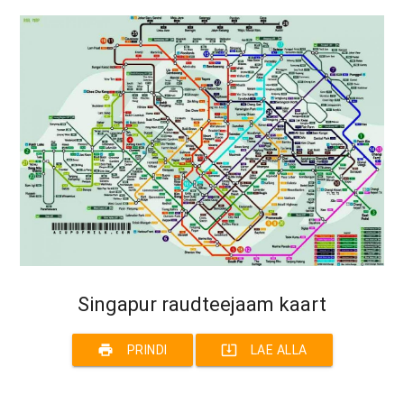
Singapur raudteejaam kaart
print
system_update_alt
PRINDI
LAE ALLA