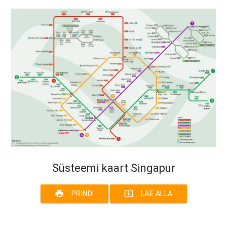
Süsteemi kaart Singapur
print
system_update_alt
PRINDI
LAE ALLA